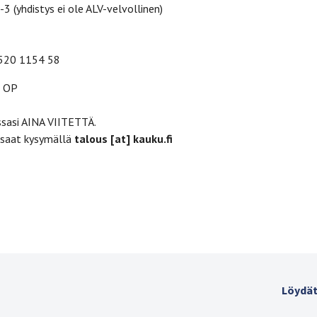
 (yhdistys ei ole ALV-velvollinen)
0520 1154 58
, OP
sasi AINA VIITETTÄ.
 saat kysymällä
talous [at] kauku.fi
Löydät