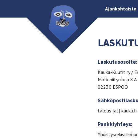
Ajankohtaista
LASKUTU
Laskutusosoite:
Kauka-Kuutit ry / E
Matinniitynkuja 8 A
02230 ESPOO
Sähköpostilasku
talous [at] kauku.fi
Pankkiyhteys:
Yhdistysrekisterin