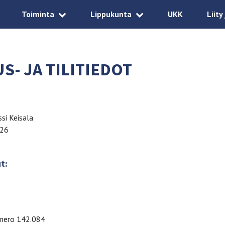
Toiminta
Lippukunta
UKK
Liity
S- JA TILITIEDOT
ssi Keisala
 26
t:
umero 142.084