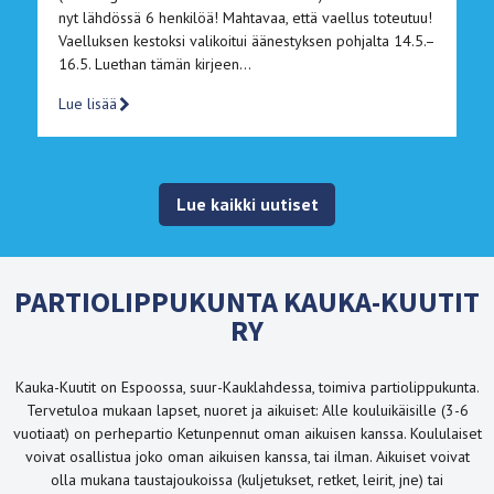
nyt lähdössä 6 henkilöä! Mahtavaa, että vaellus toteutuu!
Vaelluksen kestoksi valikoitui äänestyksen pohjalta 14.5.–
16.5. Luethan tämän kirjeen…
Lue lisää
Lue kaikki uutiset
PARTIOLIPPUKUNTA KAUKA-KUUTIT
RY
Kauka-Kuutit on Espoossa, suur-Kauklahdessa, toimiva partiolippukunta.
Tervetuloa mukaan lapset, nuoret ja aikuiset: Alle kouluikäisille (3-6
vuotiaat) on perhepartio Ketunpennut oman aikuisen kanssa. Koululaiset
voivat osallistua joko oman aikuisen kanssa, tai ilman. Aikuiset voivat
olla mukana taustajoukoissa (kuljetukset, retket, leirit, jne) tai