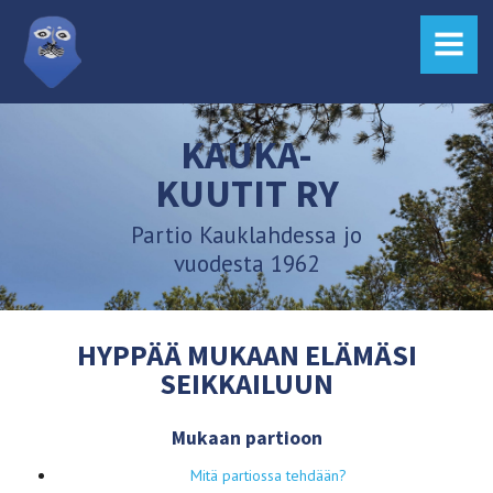
MENU
KAUKA-
KUUTIT RY
Partio Kauklahdessa jo
vuodesta 1962
HYPPÄÄ MUKAAN ELÄMÄSI
SEIKKAILUUN
Mukaan partioon
Mitä partiossa tehdään?