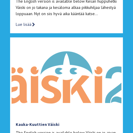
The English version is available below Kesän huppuhetki
Väiski on jo takana ja kesäloma alkaa pikkuhiljaa lähestyä
loppuaan. Nyt on siis hyvä aika kääntää katse…
Lue lisää
Kauka-Kuuttien Väiski
The English version is available below Väiski on jo aivan