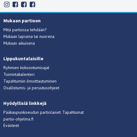
Mukaan partioon
Mitä partiossa tehdään?
Mukaan lapsena tai nuorena
Mukaan aikuisena
Lippukuntalaisille
Ryhmien kokoontumisajat
Toimintakalenteri
Tapahtumiin ilmoittautuminen
Osallistumis- ja peruutusohjeet
Hyödyllisiä linkkejä
Pääkaupunkiseudun partiolaiset: Tapahtumat
partio-ohjelma.fi
Evästeet