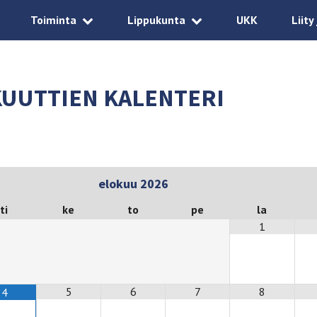
Toiminta
Lippukunta
UKK
Liity
UUTTIEN KALENTERI
elokuu
2026
ti
ke
to
pe
la
1
5
6
7
8
4