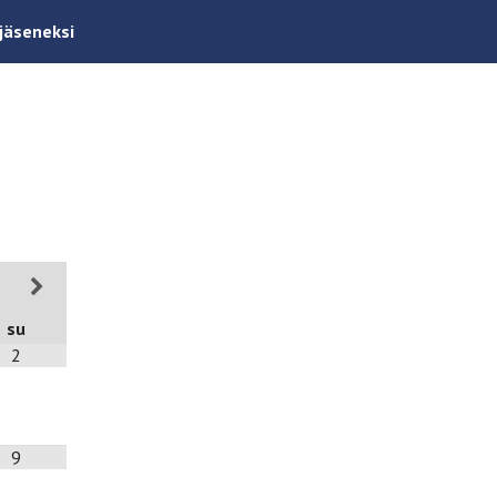
 jäseneksi
su
2
9