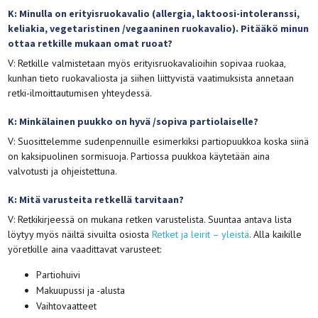
K: Minulla on erityisruokavalio (allergia, laktoosi-intoleranssi,
keliakia, vegetaristinen /vegaaninen ruokavalio). Pitääkö minun
ottaa retkille mukaan omat ruoat?
V: Retkille valmistetaan myös erityisruokavalioihin sopivaa ruokaa,
kunhan tieto ruokavaliosta ja siihen liittyvistä vaatimuksista annetaan
retki-ilmoittautumisen yhteydessä.
K: Minkälainen puukko on hyvä /sopiva partiolaiselle?
V: Suosittelemme sudenpennuille esimerkiksi partiopuukkoa koska siinä
on kaksipuolinen sormisuoja. Partiossa puukkoa käytetään aina
valvotusti ja ohjeistettuna.
K: Mitä varusteita retkellä tarvitaan?
V: Retkikirjeessä on mukana retken varustelista. Suuntaa antava lista
löytyy myös näiltä sivuilta osiosta
Retket ja leirit – yleistä
. Alla kaikille
yöretkille aina vaadittavat varusteet:
Partiohuivi
Makuupussi ja -alusta
Vaihtovaatteet