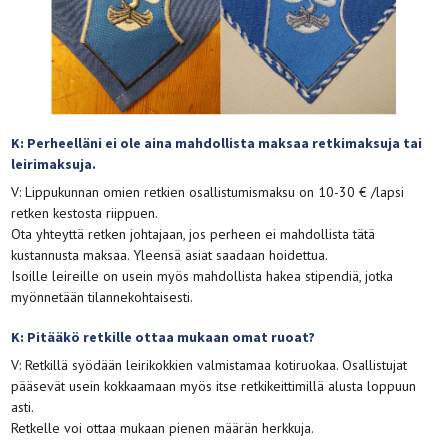
K: Perheelläni ei ole aina mahdollista maksaa retkimaksuja tai
leirimaksuja.
V: Lippukunnan omien retkien osallistumismaksu on 10-30 € /lapsi
retken kestosta riippuen.
Ota yhteyttä retken johtajaan, jos perheen ei mahdollista tätä
kustannusta maksaa. Yleensä asiat saadaan hoidettua.
Isoille leireille on usein myös mahdollista hakea stipendiä, jotka
myönnetään tilannekohtaisesti.
K: Pitääkö retkille ottaa mukaan omat ruoat?
V: Retkillä syödään leirikokkien valmistamaa kotiruokaa. Osallistujat
pääsevät usein kokkaamaan myös itse retkikeittimillä alusta loppuun
asti.
Retkelle voi ottaa mukaan pienen määrän herkkuja.