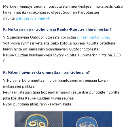
Merkkien kiinnitys Suomen partiolaisten merkkiohjeen mukaisesti. Katso
tarkemmat ikäkausikohtaiset ohjeet Suomen Partiolaisten
sivuilta
partioasut ja -merkit
.
K: Mistä saan partiohuivin ja Kauka-Kuuttien huivimerkin?
V: Scandinavian Outdoor Storesta voi ostaa
sinisen partiohuivin
.
Voit kysyä ryhmäsi vetäjältä onko kololla huiveja. Kololta ostettuna
huivin hinta on sama kuin Scandinavian Outdoor Storesta.
Kauka-Kuuttien huivimerkkejä löytyy kololta. Huivimerkin hinta on 3,50
€.
K: Miten huivimerkki ommellaan partiohuiviin?
V: Huivimerkki ommellaan huivin kääntösauman reunaan kuvan
mukaiseen paikkaan.
Reunaan jätetään tilaa hopea/harmaa-siniselle itse punotulle nyörille,
joka koristaa Kauka-Kuuttien huivin reunaa.
Nyöri punotaan (itse) rahnikas-tekniikalla.