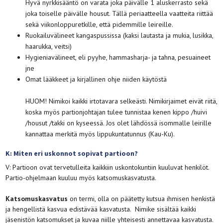
Hyvä nyrkkisääntö on varata joka päivälle 1 aluskerrasto sekä
joka toiselle päivälle housut. Tällä periaatteella vaatteita riittää
sekä viikonloppuretkille, että pidemmille leireille.
Ruokailuvälineet kangaspussissa (kaksi lautasta ja mukia, lusikka,
haarukka, veitsi)
Hygieniavälineet, eli pyyhe, hammasharja- ja tahna, pesuaineet
jne
Omat lääkkeet ja kirjallinen ohje niiden käytöstä
HUOM! Nimikoi kaikki irtotavara selkeästi. Nimikirjaimet eivät riitä,
koska myös partionjohtajan tulee tunnistaa kenen kippo /huivi
/housut /takki on kyseessä. Jos olet lähdössä isommalle leirille
kannattaa merkitä myös lippukuntatunnus (Kau-Ku).
K: Miten eri uskonnot sopivat partioon?
V: Partioon ovat tervetulleita kaikkiin uskontokuntiin kuuluvat henkilöt.
Partio-ohjelmaan kuuluu myös katsomuskasvatusta.
Katsomuskasvatus
on termi, olla on päätetty kutsua ihmisen henkistä
ja hengellistä kasvua edistävää kasvatusta. Nimike sisältää kaikki
jäsenistön katsomukset ja kuvaa niille yhteisesti annettavaa kasvatusta.