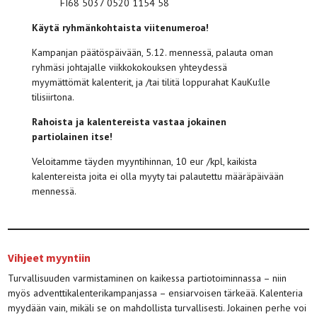
FI68 5037 0520 1154 58
Käytä ryhmänkohtaista viitenumeroa!
Kampanjan päätöspäivään, 5.12. mennessä, palauta oman
ryhmäsi johtajalle viikkokokouksen yhteydessä
myymättömät kalenterit, ja /tai tilitä loppurahat KauKu:lle
tilisiirtona.
Rahoista ja kalentereista vastaa jokainen
partiolainen itse!
Veloitamme täyden myyntihinnan, 10 eur /kpl, kaikista
kalentereista joita ei olla myyty tai palautettu määräpäivään
mennessä.
Vihjeet myyntiin
Turvallisuuden varmistaminen on kaikessa partiotoiminnassa – niin
myös adventtikalenterikampanjassa – ensiarvoisen tärkeää. Kalenteria
myydään vain, mikäli se on mahdollista turvallisesti. Jokainen perhe voi