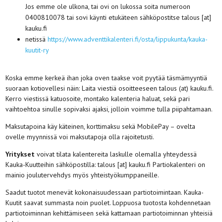
Jos emme ole ulkona, tai ovi on lukossa soita numeroon
0400810078 tai sovi käynti etukäteen sähköpostitse talous [at]
kauku.fi
netissä
https://www.adventtikalenteri.fi/osta/lippukunta/kauka-
kuutit-ry
Koska emme kerkeä ihan joka oven taakse voit pyytää täsmämyyntiä
suoraan kotiovellesi näin: Laita viestiä osoitteeseen talous (at) kauku.fi.
Kerro viestissä katuosoite, montako kalenteria haluat, sekä pari
vaihtoehtoa sinulle sopivaksi ajaksi, jolloin voimme tulla piipahtamaan.
Maksutapoina käy käteinen, korttimaksu sekä MobilePay – ovelta
ovelle myynnissä voi maksutapoja olla rajoitetusti.
Yritykset
voivat tilata kalentereita laskulle olemalla yhteydessä
Kauka-Kuutteihin sähköpostilla: talous [at] kauku.fi Partiokalenteri on
mainio joulutervehdys myös yhteistyökumppaneille.
Saadut tuotot menevät kokonaisuudessaan partiotoimintaan. Kauka-
Kuutit saavat summasta noin puolet. Loppuosa tuotosta kohdennetaan
partiotoiminnan kehittämiseen sekä kattamaan partiotoiminnan yhteisiä