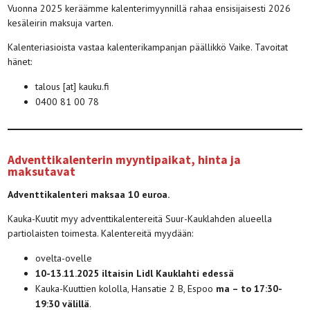
Vuonna 2025 keräämme kalenterimyynnillä rahaa ensisijaisesti 2026
kesäleirin maksuja varten.
Kalenteriasioista vastaa kalenterikampanjan päällikkö Vaike. Tavoitat
hänet:
talous [at] kauku.fi
0400 81 00 78
Adventtikalenterin myyntipaikat,
hinta ja
maksutavat
Adventtikalenteri maksaa 10 euroa.
Kauka-Kuutit myy adventtikalentereitä Suur-Kauklahden alueella
partiolaisten toimesta. Kalentereitä myydään:
ovelta-ovelle
10-13.11.2025 iltaisin Lidl Kauklahti edessä
Kauka-Kuuttien kololla, Hansatie 2 B, Espoo
ma – to 17:30-
19:30 välillä
.