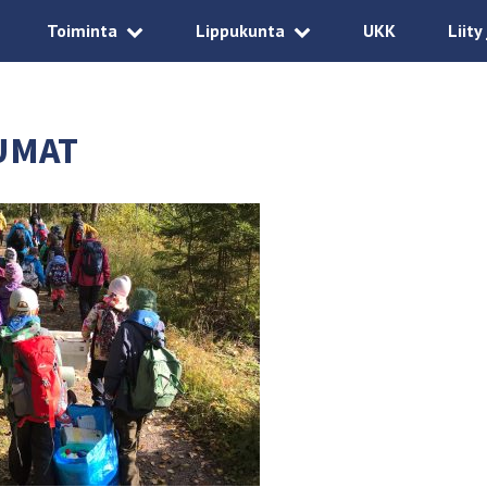
Toiminta
Lippukunta
UKK
Liity
UMAT