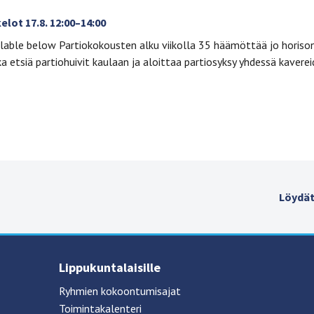
lot 17.8. 12:00–14:00
ilable below Partiokokousten alku viikolla 35 häämöttää jo horison
ka etsiä partiohuivit kaulaan ja aloittaa partiosyksy yhdessä kavere
Löydät
Lippukuntalaisille
Ryhmien kokoontumisajat
Toimintakalenteri