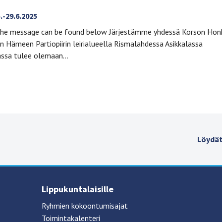
5.-29.6.2025
 the message can be found below Järjestämme yhdessä Korson Hon
rin Hämeen Partiopiirin leirialueella Rismalahdessa Asikkalassa
assa tulee olemaan…
Löydät
Lippukuntalaisille
Ryhmien kokoontumisajat
Toimintakalenteri