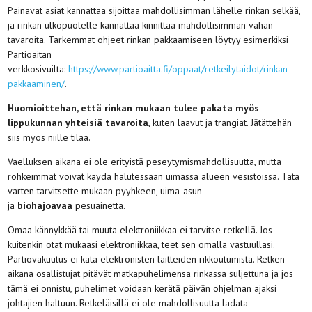
Painavat asiat kannattaa sijoittaa mahdollisimman lähelle rinkan selkää,
ja rinkan ulkopuolelle kannattaa kinnittää mahdollisimman vähän
tavaroita. Tarkemmat ohjeet rinkan pakkaamiseen löytyy esimerkiksi
Partioaitan
verkkosivuilta:
https://www.partioaitta.fi/oppaat/retkeilytaidot/rinkan-
pakkaaminen/
.
Huomioittehan, että rinkan mukaan tulee pakata myös
lippukunnan yhteisiä tavaroita
, kuten laavut ja trangiat. Jätättehän
siis myös niille tilaa.
Vaelluksen aikana ei ole erityistä peseytymismahdollisuutta, mutta
rohkeimmat voivat käydä halutessaan uimassa alueen vesistöissä. Tätä
varten tarvitsette mukaan pyyhkeen, uima-asun
ja
biohajoavaa
pesuainetta.
Omaa kännykkää tai muuta elektroniikkaa ei tarvitse retkellä. Jos
kuitenkin otat mukaasi elektroniikkaa, teet sen omalla vastuullasi.
Partiovakuutus ei kata elektronisten laitteiden rikkoutumista. Retken
aikana osallistujat pitävät matkapuhelimensa rinkassa suljettuna ja jos
tämä ei onnistu, puhelimet voidaan kerätä päivän ohjelman ajaksi
johtajien haltuun. Retkeläisillä ei ole mahdollisuutta ladata