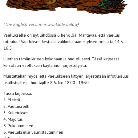
(The English version is available below)
Vaellukselle on nyt lähdössä 6 henkilöä! Mahtavaa, että vaellus
toteutuu! Vaelluksen kestoksi valikoitui äänestyksen pohjalta 14.5.–
16.5.
Luethan tämän kirjeen kokonaan ja huolellisesti. Tässä kirjeessä
kerrotaan vaelluksen käytännön järjestelyistä.
Muistattehan myös, että vaellukseen liittyen järjestetään infotilaisuus
osallistujille ja huoltajille 8.5. klo 18:00–19:30.
Tässä kirjeessä:
1. Yleistä
2. Vaellusreitti
3. Kuljetukset
4. Majoitus
5. Pukeutuminen
6. Vaellukselle valmistautuminen