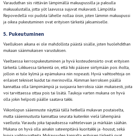
Varauduthan siis riittävän lämpimällä makuupussilla ja paksulla
makuualustalla, jotta yöt laavussa sujuvat mukavasti. Lämpötila
Repovedellä voi pudota lähelle nollaa öisin, joten lämmin makuupussi
ja oikea pukeutuminen ovat erityisen tärkeitä jaksamiselle.
5. Pukeutuminen
Vaelluksen aikana ei ole mahdollista päästä sisälle, joten huolehdithan
mukaan säänmukaisen varustuksen.
Vaeltaessa kerrospukeutuminen ja hyvä kosteudensiirto ovat erityisen
tärkeitä. Liikkuessa tärkeintä on, että hiki pääsee siirtymään pois iholta,
jolloin ei tule kylmä ja epämukava niin nopeasti. Hyviä vaihtoehtoja on
erilaiset tekniset kuidut tai merinovilla. Alimman kerroksen päällä
kannattaa olla lämpimämpiä ja suojaavia kerroksia sään mukaisesti, joita
voi tarvittaessa ottaa pois tai lisätä. Taukoja varten mukana on hyvä
olla jokin helposti päälle saatava takki.
Viikonlopun sääennuste näyttää tällä hetkellä mukavan poutaiselta,
mutta sääennustusta kannattaa seurata kuitenkin vielä lähempänä
vaellusta. Varaudu joka tapauksessa vaihtelevaan ja märkään säähän.
Mukana on hyvä olla ainakin sateenpitävä kuoritakki ja -housut, sekä
kuivia vaihtovaatteita. Mukavuuden kannalta erityisen tärkeitä ovat