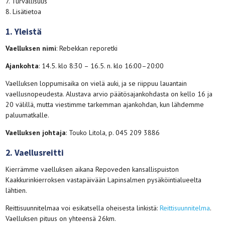
7. Turvallisuus
8. Lisätietoa
1. Yleistä
Vaelluksen nimi
: Rebekkan reporetki
Ajankohta
: 14.5. klo 8:30 – 16.5. n. klo 16:00–20:00
Vaelluksen loppumisaika on vielä auki, ja se riippuu lauantain
vaellusnopeudesta. Alustava arvio päätösajankohdasta on kello 16 ja
20 välillä, mutta viestimme tarkemman ajankohdan, kun lähdemme
paluumatkalle.
Vaelluksen johtaja
: Touko Litola, p. 045 209 3886
2. Vaellusreitti
Kierrämme vaelluksen aikana Repoveden kansallispuiston
Kaakkurinkierroksen vastapäivään Lapinsalmen pysäköintialueelta
lähtien.
Reittisuunnitelmaa voi esikatsella oheisesta linkistä:
Reittisuunnitelma
.
Vaelluksen pituus on yhteensä 26km.