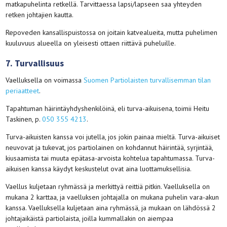
matkapuhelinta retkellä. Tarvittaessa lapsi/lapseen saa yhteyden
retken johtajien kautta.
Repoveden kansallispuistossa on joitain katvealueita, mutta puhelimen
kuuluvuus alueella on yleisesti ottaen riittävä puheluille.
7. Turvallisuus
Vaelluksella on voimassa
Suomen Partiolaisten turvallisemman tilan
periaatteet
.
Tapahtuman häirintäyhdyshenkilöinä, eli turva-aikuisena, toimii Heitu
Taskinen, p.
050 355 4213
.
Turva-aikuisten kanssa voi jutella, jos jokin painaa mieltä. Turva-aikuiset
neuvovat ja tukevat, jos partiolainen on kohdannut häirintää, syrjintää,
kiusaamista tai muuta epätasa-arvoista kohtelua tapahtumassa. Turva-
aikuisen kanssa käydyt keskustelut ovat aina luottamuksellisia.
Vaellus kuljetaan ryhmässä ja merkittyä reittiä pitkin. Vaelluksella on
mukana 2 karttaa, ja vaelluksen johtajalla on mukana puhelin vara-akun
kanssa. Vaelluksella kuljetaan aina ryhmässä, ja mukaan on lähdössä 2
johtajaikäistä partiolaista, joilla kummallakin on aiempaa