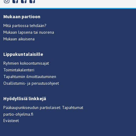
Mukaan partioon
Mitä partiossa tehdään?
Mukaan lapsena tai nuorena
Mukaan aikuisena
Lippukuntalaisille
Ryhmien kokoontumisajat
Toimintakalenteri
Tapahtumiin ilmoittautuminen
Osallistumis- ja peruutusohjeet
Hyödyllisiä linkkejä
Pääkaupunkiseudun partiolaiset: Tapahtumat
partio-ohjelma.fi
Evästeet