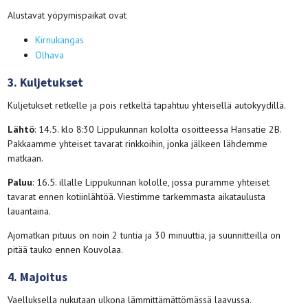
Alustavat yöpymispaikat ovat
Kirnukangas
Olhava
3. Kuljetukset
Kuljetukset retkelle ja pois retkeltä tapahtuu yhteisellä autokyydillä.
Lähtö
: 14.5. klo 8:30 Lippukunnan kololta osoitteessa Hansatie 2B.
Pakkaamme yhteiset tavarat rinkkoihin, jonka jälkeen lähdemme
matkaan.
Paluu
: 16.5. illalle Lippukunnan kololle, jossa puramme yhteiset
tavarat ennen kotiinlähtöä. Viestimme tarkemmasta aikataulusta
lauantaina.
Ajomatkan pituus on noin 2 tuntia ja 30 minuuttia, ja suunnitteilla on
pitää tauko ennen Kouvolaa.
4. Majoitus
Vaelluksella nukutaan ulkona lämmittämättömässä laavussa.