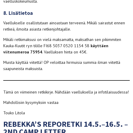
vaelluskokeumusta.
8. Lisätietoa
Vaellukselle osallistutaan ainoastaan terveenä. Mikäli sairastut ennen
retkeä, ilmoita asiasta retkenjohtajalle.
Mikäli retkimaksusi on vielä maksamatta, maksathan sen pikimmiten
Kauka-Kuutit ry:n tilille FI68 5037 0520 1154 58
käyttäen
viitenumeroa 75954
. Vaelluksen hinta on 45€.
Muista käyttää viitettä! OP veloittaa hirmuisia summia ilman viitettä
saapuneista maksuista.
Tämä on viimeinen retkikirje. Nähdään vaelluksella ja infotilaisuudessa!
Mahdollisiin kysymyksiin vastaa
Touko Litola
REBEKKA’S REPORETKI 14.5.–16.5. –
2ND CAMP LETTER