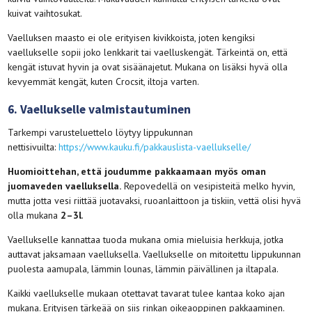
kuivat vaihtosukat.
Vaelluksen maasto ei ole erityisen kivikkoista, joten kengiksi
vaellukselle sopii joko lenkkarit tai vaelluskengät. Tärkeintä on, että
kengät istuvat hyvin ja ovat sisäänajetut. Mukana on lisäksi hyvä olla
kevyemmät kengät, kuten Crocsit, iltoja varten.
6. Vaellukselle valmistautuminen
Tarkempi varusteluettelo löytyy lippukunnan
nettisivuilta:
https://www.kauku.fi/pakkauslista-vaellukselle/
Huomioittehan, että joudumme pakkaamaan myös oman
juomaveden vaelluksella.
Repovedellä on vesipisteitä melko hyvin,
mutta jotta vesi riittää juotavaksi, ruoanlaittoon ja tiskiin, vettä olisi hyvä
olla mukana
2–3l
.
Vaellukselle kannattaa tuoda mukana omia mieluisia herkkuja, jotka
auttavat jaksamaan vaelluksella. Vaellukselle on mitoitettu lippukunnan
puolesta aamupala, lämmin lounas, lämmin päivällinen ja iltapala.
Kaikki vaellukselle mukaan otettavat tavarat tulee kantaa koko ajan
mukana. Erityisen tärkeää on siis rinkan oikeaoppinen pakkaaminen.