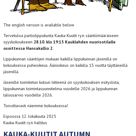
The english version is available below
Tervetuloa partiolippukunta Kauka-Kuutit ry:n sääntömääräiseen
syyskokoukseen
28.10. klo 19:15 Kauklahden nuorisotilalle
osoittessa Hansakallio 2.
Lippukunnan sääntöjen mukaan kaikilla lippukunnan jäsenillä on
kokouksessa puheoikeus. Äänioikeus on kaikilla 15 vuotta täyttäneillä
jäsenillä.
Jäsenille toimitetun kutsun liitteenä on syyskokouksen esityslista,
lippukunnan toimintasuunnitelma vuodelle 2026 ja lippukunnan
talousarvio vuodelle 2026.
Toivottavasti näemme kokouksessa!
Espoossa 12. lokakuuta 2025
Kauka-Kuutit ry:n hallitus
KAUKA-KUUTIT AUTUMN