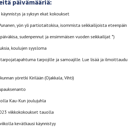
eitä päivämääriä:
n käynnistys ja syksyn ekat kokoukset
unanen, yön yli partiotaitokisa, isommista seikkailijoista eteenpäin 
 päiväkisa, sudenpennut ja ensimmäisen vuoden seikkailijat *)
ouksia, koulujen syysloma
tarpojatapahtuma tarpojille ja samoajille. Lue lisää ja ilmoittaudu
ukunnan yöretki Kirilään (Ojakkala, Vihti)
 lupauksenanto
ikolla Kau-Kun joulujuhla
023 viikkokokoukset tauolla
viikolla kevätkausi käynnistyy