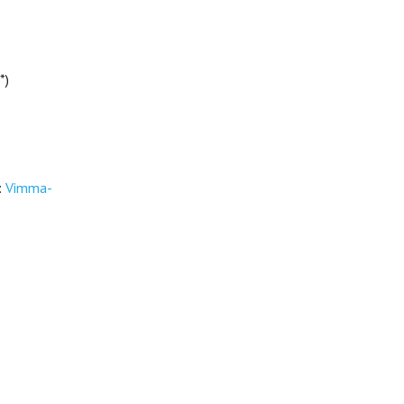
*)
:
Vimma-