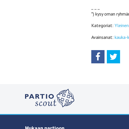
_ _ _
*) kysy oman ryhmän
Kategoriat:
Yleinen
Avainsanat:
kauka-k
Mukaan partioon