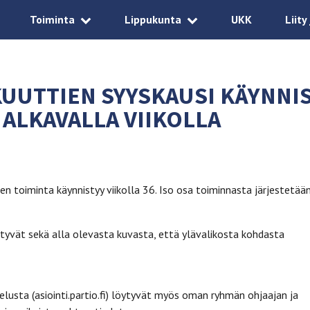
Toiminta
Lippukunta
UKK
Liity
UUTTIEN SYYSKAUSI KÄYNNI
2 ALKAVALLA VIIKOLLA
ien toiminta käynnistyy viikolla 36. Iso osa toiminnasta järjestetää
tyvät sekä alla olevasta kuvasta, että ylävalikosta kohdasta
velusta (asiointi.partio.fi) löytyvät myös oman ryhmän ohjaajan ja