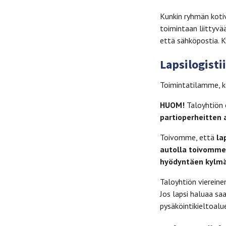
Kunkin ryhmän koti
toimintaan liittyv
että sähköpostia. 
Lapsilogisti
Toimintatilamme, k
HUOM!
Taloyhtiön 
partioperheitten 
Toivomme, että
la
autolla toivomme 
hyödyntäen
kylmä
Taloyhtiön viereine
Jos lapsi haluaa s
pysäköintikieltoalu