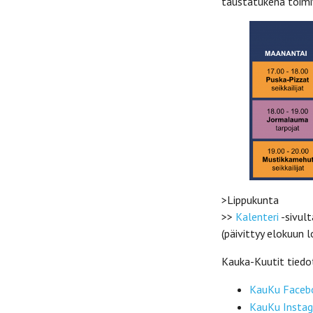
taustatukena toimiv
>Lippukunta
>>
Kalenteri
-sivult
(päivittyy elokuun 
Kauka-Kuutit tiedot
KauKu Faceb
KauKu Instag