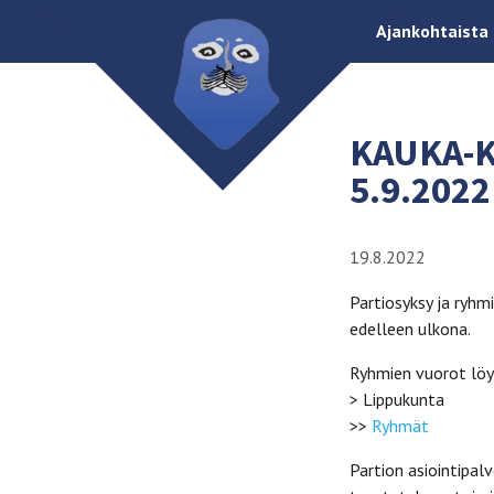
Ajankohtaista
KAUKA-K
5.9.202
19.8.2022
Partiosyksy ja ryhm
edelleen ulkona.
Ryhmien vuorot löy
> Lippukunta
>>
Ryhmät
Partion asiointipal