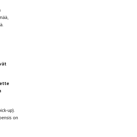
a
mää,
ä.
vät
lette
n
ck-up).
bensis on