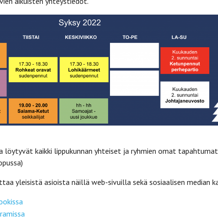
ien aikuisten yhteystiedot.
a löytyvät kaikki lippukunnan yhteiset ja ryhmien omat tapahtumat
lopussa)
taa yleisistä asioista näillä web-sivuilla sekä sosiaalisen median ka
ookissa
ramissa