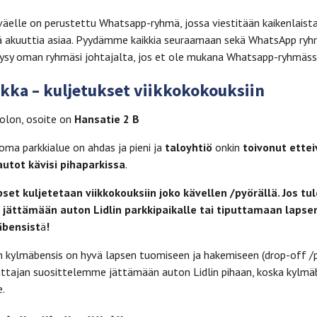
väelle on perustettu Whatsapp-ryhmä, jossa viestitään kaikenlaist
ää akuuttia asiaa. Pyydämme kaikkia seuraamaan sekä WhatsApp ryh
Kysy oman ryhmäsi johtajalta, jos et ole mukana Whatsapp-ryhmäss
ikka – kuljetukset viikkokokouksiin
olon, osoite on
Hansatie 2 B
oma parkkialue on ahdas ja pieni ja
taloyhtiö
onkin
toivonut ettei
autot kävisi pihaparkissa
.
pset kuljetetaan viikkokouksiin joko kävellen /pyörällä. Jos tu
jättämään auton Lidlin parkkipaikalle tai tiputtamaan lapse
bensist
ä
!
n kylmäbensis on hyvä lapsen tuomiseen ja hakemiseen (drop-off /pi
aattajan suosittelemme jättämään auton Lidlin pihaan, koska kylmä
e.