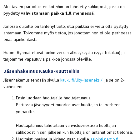
Aloittavien partiolaisten koteihin on lähetetty sähköposti, jossa on
pyydetty
vahvistamaan paikka 1.8. mennessä
.
Jonossa olijoille on lähtenyt tieto, että paikkaa ei vielä olla pystytty
antamaan. Toivomme myös tietoa, jos jonottaminen ei ole perheessä
enää ajankohtaista.
Huom! Ryhmät elävät jonkin verran alkusyksystä (syys-lokakuu) ja
tarjoamme vapautuvia paikkoa jonossa oleville.
Jäsenhakemus Kauka-Kuutteihin
Jäsenhakemus tehdään sivulla
kauku.fi/liity-jaseneksi/
ja se on 2-
vaiheinen:
Ensin luodaan huoltajalle huoltajatunnus.
Partiossa jäsenyydet muodostuvat huoltajan tai perheen
ympärille.
Huoltajatunnus lähetetään vahvistusviestissä huoltajan
sähköpostiin sen jälkeen kun huoltaja on antanut omat tietonsa.
Huoltajatunnuksella kirjaudutaan sivulle
asiointi.partio.fi