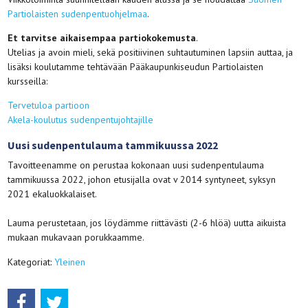
Partiolaisten sudenpentuohjelmaa
.
Et tarvitse aikaisempaa partiokokemusta
.
Utelias ja avoin mieli, sekä positiivinen suhtautuminen lapsiin auttaa, ja
lisäksi koulutamme tehtävään Pääkaupunkiseudun Partiolaisten
kursseilla:
Tervetuloa partioon
Akela-koulutus sudenpentujohtajille
Uusi sudenpentulauma tammikuussa 2022
Tavoitteenamme on perustaa kokonaan uusi sudenpentulauma
tammikuussa 2022, johon etusijalla ovat v 2014 syntyneet, syksyn
2021 ekaluokkalaiset.
Lauma perustetaan, jos löydämme riittävästi (2-6 hlöä) uutta aikuista
mukaan mukavaan porukkaamme.
Kategoriat:
Yleinen