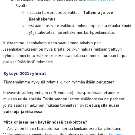
Sivulla
lisätään lapsen tiedot, valitaan
Tallenna ja tee
jäsenhakemus
etsitään alas-veto-valikosta oikea lippukunta (Kauka-Kuutit
ry) ja lähetetään jäsenhakemus ko. lippukunnalle.
Kuittaamme jäsenhakemuksen saatuamme takaisin päin.
Jäsenhakemukseen on hyvä kirjata jos /kun haluaa mukaan tiettyyn
ryhmään niin tieto kulkee prosessissa mukana emmekä turhaan tarjoa
paikkaa ”väärästä” ryhmästä.
Syksyn 2021 ryhmät
Täydennämme nykyisiä ryhmiä kunkin ryhmän ikään perustuen.
Erityisesti sudenpentujen (7-9-vuotiaat) aikuisporukkaan etsimme
mukaan uusia aikuisia. Toisin sanoen lasten sisäänotossa ne perheet,
joista saadaan aikuinen mukaan toimintaan ovat
etusijalla uusia
paikkoja jaettaessa.
Mitä ohjaaminen käytännössä tarkoittaa?
– Aktiivinen tunnin läsnäolo pari kertaa kuukaudessa tai viikoittain.
Viikkotoiminta suunnitellaan kauden alussa ja se noudattaa
Suomen