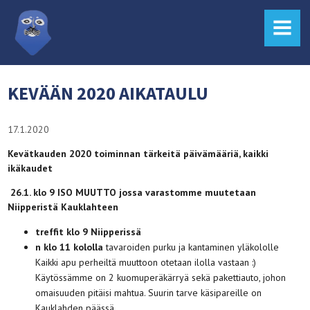
MENU
KEVÄÄN 2020 AIKATAULU
17.1.2020
Kevätkauden 2020 toiminnan tärkeitä päivämääriä, kaikki
ikäkaudet
26.1. klo 9 ISO MUUTTO jossa varastomme muutetaan
Niipperistä Kauklahteen
treffit klo 9 Niipperissä
n klo 11 kololla
tavaroiden purku ja kantaminen yläkololle
Kaikki apu perheiltä muuttoon otetaan ilolla vastaan :)
Käytössämme on 2 kuomuperäkärryä sekä pakettiauto, johon
omaisuuden pitäisi mahtua. Suurin tarve käsipareille on
Kauklahden päässä.