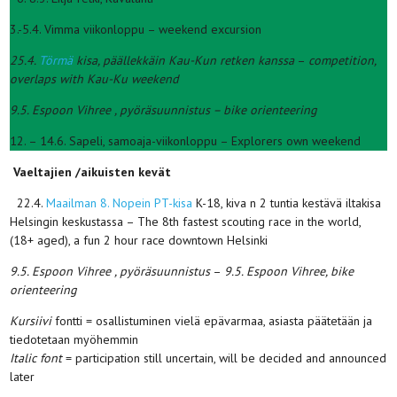
3.-5.4. Vimma viikonloppu – weekend excursion
25.4.
Törmä
kisa, päällekkäin Kau-Kun retken kanssa
–
competition,
overlaps with Kau-Ku weekend
9.5. Espoon Vihree , pyöräsuunnistus – bike orienteering
12. – 14.6. Sapeli, samoaja-viikonloppu – Explorers own weekend
Vaeltajien /aikuisten kevät
22.4.
Maailman 8. Nopein PT-kisa
K-18, kiva n 2 tuntia kestävä iltakisa
Helsingin keskustassa – The 8th fastest scouting race in the world,
(18+ aged), a fun 2 hour race downtown Helsinki
9.5. Espoon Vihree , pyöräsuunnistus
–
9.5. Espoon Vihree, bike
orienteering
Kursiivi
fontti = osallistuminen vielä epävarmaa, asiasta päätetään ja
tiedotetaan myöhemmin
Italic font
= participation still uncertain, will be decided and announced
later