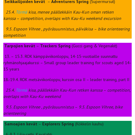
Seikkailijoiden kevät
–
Adventurers Spring
(Supermursut)
25.4.
Törmä
kisa, menee päällekkäin Kau-Kun oman retken
kanssa
–
competition, overlaps with Kau-Ku weekend excursion
9.5. Espoon Vihree , pyöräsuunnistus, päiväkisa
–
bike orienteering
competition
Tarpojien kevät
–
Trackers Spring
(Gucci gang & Vegenakit)
13. – 15.3. ROK kämppäviikonloppu, 14-15-vuotiaille suunnattu
ryhmänohjaajakurssi – Small group leader training for scouts aged 14-
15 years
18.-19.4. ROK metsäviikonloppu, kurssin osa II – leader training, part II
25.4.
Törmä
kisa, päällekkäin Kau-Kun retken kanssa
–
competition,
overlaps with Kau-Ku weekend
9.5. Espoon Vihree , pyöräsuunnistus
–
9.5. Espoon Vihree, bike
orienteering
Samoajien kevät
–
Explorers Spring
(Kökkelin kauhu)
6.-8.3. Lilja-retki, Kavalahti