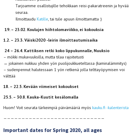
Tarjoamme osallistujille tehokkaan reisi-pakaratreenin ja hyvää
seuraa.
Ilmoittaudu
Katille
, tai tule apuun ilmoittamatta :)
19. – 23.02. Koulujen hiihtolomaviikko, ei kokouksia
1.2. – 23.3. Väiski2020 -leirin ilmoittautumisaika
24 – 26.4. Kattiksen retki koko lippukunnalle, Nuuksio
– mökki mukavuuksilla, mutta tilaa rajoitetusti
→ jokainen nukkuu yhden yön puolijoukkueteltassa (kaminalämmitys)
– sudenpennut halutessaan 1 yön retkenä jolla telttayöpymisen voi
välttää
18. – 22.5. Kevään viimeiset kokoukset
25.5. – 30.8. Kauka-Kuutit kesälomalla
Huom! Voit seurata tärkeimpiä päivämääriä myös
kauku.fi -kalenterista
————————————————————————————
Important dates for Spring 2020, all ages