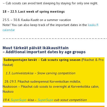
– Cub scouts can avoid tent sleeping by staying for only one night.
18 – 22.5. Last week of spring meetings
25.5. – 30.8. Kauka-Kuutit on a summer vacation
Note! You can also keep track of the important dates in the
kauku.fi
calendar
————————————————————————————————————
Muut tärkeät päivät ikäkausittain
– Additional important dates by age groups
Sudenpentujen kevät
–
Cub scouts spring season
(Pikachut & Pro
Haukat)
1.3. Lumiveistokisa
– Snow carving competition
28.-29.3. Pikachut-sudenpennut Korvenkolkan mökille,
Nuuksioon – Pikachut cub scouts to overnight at Korvenkolkka cabin,
Nuuksio
19.4.
SuperSupe
-kisa
–
SuperSupe
cub scout competition