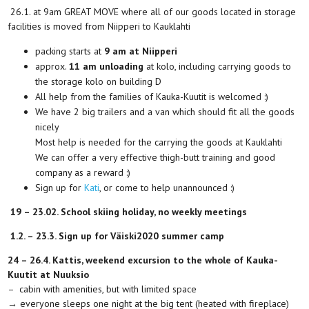
26.1. at 9am GREAT MOVE where all of our goods located in storage
facilities is moved from Niipperi to Kauklahti
packing starts at
9 am at Niipperi
approx.
11 am unloading
at kolo, including carrying goods to
the storage kolo on building D
All help from the families of Kauka-Kuutit is welcomed :)
We have 2 big trailers and a van which should fit all the goods
nicely
Most help is needed for the carrying the goods at Kauklahti
We can offer a very effective thigh-butt training and good
company as a reward :)
Sign up for
Kati
, or come to help unannounced :)
19 – 23.02. School skiing holiday, no weekly meetings
1.2. – 23.3. Sign up for Väiski2020 summer camp
24 – 26.4. Kattis, weekend excursion to the whole of Kauka-
Kuutit at Nuuksio
– cabin with amenities, but with limited space
→ everyone sleeps one night at the big tent (heated with fireplace)