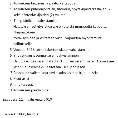
Kokouksen laillisuus ja päätösvaltaisuus
Kokouksen puheenjohtajan, sihteerin, pöytäkirjantarkastajien (2)
sekä ääntenlaskijoiden (2) valinta.
Tilinpäätöksen vahvistaminen
Hallituksen selvitys yhdistyksen tileistä menneeltä kaudelta,
tilinpäätöksen
hyväksyminen ja esitetään vastuuvapauden myöntämistä
hallitukselle.
Vuoden 2018 toimintakertomuksen vahvistaminen
Yhdistyksen jäsenmaksujen vahvistaminen
Hallitus esittää jäsenmaksuksi 15 € per jäsen. Toinen, kolmas jne
jäsenille jäsenmaksu esitetään 10 € per jäsen.
Edustajien valinta seuraaviin kokouksiin (piiri, alue, srk)
Muut asiat
Ilmoitusasiat
Kokouksen päättäminen
Espoossa 11. maaliskuuta 2019
Kauka-Kuutit ry hallitus