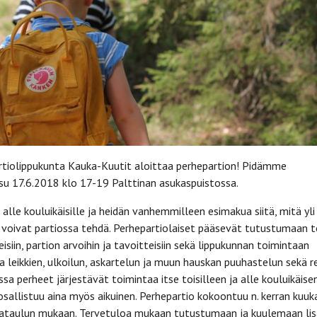
rtiolippukunta Kauka-Kuutit aloittaa perhepartion! Pidämme
su 17.6.2018 klo 17-19 Palttinan asukaspuistossa.
alle kouluikäisille ja heidän vanhemmilleen esimakua siitä, mitä yli
t voivat partiossa tehdä. Perhepartiolaiset pääsevät tutustumaan to
eisiin, partion arvoihin ja tavoitteisiin sekä lippukunnan toimintaan
a leikkien, ulkoilun, askartelun ja muun hauskan puuhastelun sekä r
ssa perheet järjestävät toimintaa itse toisilleen ja alle kouluikäise
sallistuu aina myös aikuinen. Perhepartio kokoontuu n. kerran kuu
kataulun mukaan. Tervetuloa mukaan tutustumaan ja kuulemaan lis