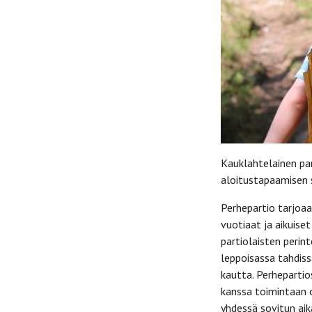
Kauklahtelainen pa
aloitustapaamisen 
Perhepartio tarjoaa 
vuotiaat ja aikuise
partiolaisten perint
leppoisassa tahdiss
kautta. Perhepartio
kanssa toimintaan o
yhdessä sovitun ai