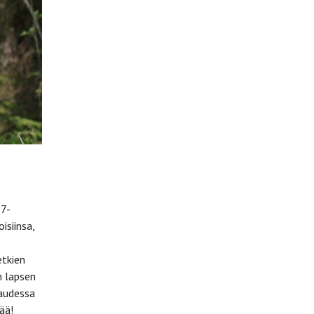
 7-
isiinsa,
etkien
n lapsen
kaudessa
ää!