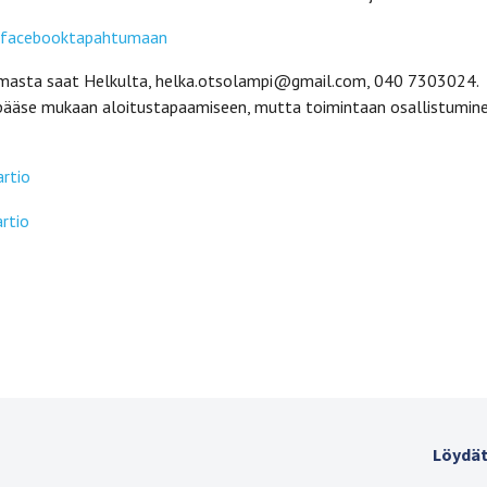
facebooktapahtumaan
umasta saat Helkulta, helka.otsolampi@gmail.com, 040 7303024.
 pääse mukaan aloitustapaamiseen, mutta toimintaan osallistumin
rtio
rtio
Löydät